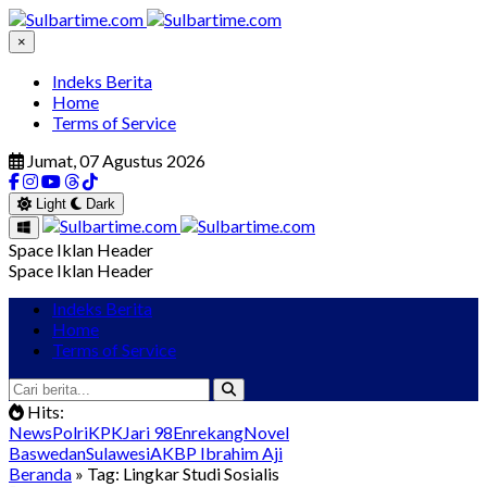
×
Indeks Berita
Home
Terms of Service
Jumat, 07 Agustus 2026
Light
Dark
Space Iklan Header
Space Iklan Header
Indeks Berita
Home
Terms of Service
Hits:
News
Polri
KPK
Jari 98
Enrekang
Novel
Baswedan
Sulawesi
AKBP Ibrahim Aji
Beranda
» Tag: Lingkar Studi Sosialis