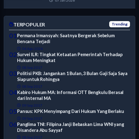
07 Jan 2026
TERPOPULER
Trending
01
Permana Irmansyah: Saatnya Bergerak Sebelum
Bencana Terjadi
04 Agu 2026
02
Survei ILR: Tingkat Ketaatan Pemerintah Terhadap
Hukum Meningkat
08 Sep 2017
03
Politisi PKB: Jangankan 1 Bulan, 3 Bulan Gaji Saja Saya
Siap untuk Rohingya
08 Sep 2017
04
Kabiro Hukum MA: Informasi OTT Bengkulu Berasal
dari Internal MA
09 Sep 2017
05
Pansus: KPK Menyimpang Dari Hukum Yang Berlaku
09 Sep 2017
06
Panglima TNI: Filipina Janji Bebaskan Lima WNI yang
Disandera Abu Sayyaf
08 Sep 2017