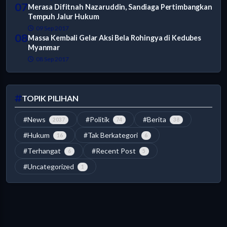
07
Merasa Difitnah Nazaruddin, Sandiaga Pertimbangkan
Tempuh Jalur Hukum
09 Sep 2017
08
Massa Kembali Gelar Aksi Bela Rohingya di Kedubes
Myanmar
08 Sep 2017
TOPIK PILIHAN
#News
#Politik
#Berita
2037
74
38
#Hukum
#Tak Berkategori
16
6
#Terhangat
#Recent Post
6
5
#Uncategorized
1