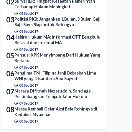
02
Survei ILR: Tingkat Ketaatan Pemerintah
Terhadap Hukum Meningkat
08 Sep 2017
03
Politisi PKB: Jangankan 1 Bulan, 3 Bulan Gaji
Saja Saya Siap untuk Rohingya
08 Sep 2017
04
Kabiro Hukum MA: Informasi OTT Bengkulu
Berasal dari Internal MA
09 Sep 2017
05
Pansus: KPK Menyimpang Dari Hukum Yang
Berlaku
09 Sep 2017
06
Panglima TNI: Filipina Janji Bebaskan Lima
WNI yang Disandera Abu Sayyaf
08 Sep 2017
07
Merasa Difitnah Nazaruddin, Sandiaga
Pertimbangkan Tempuh Jalur Hukum
09 Sep 2017
08
Massa Kembali Gelar Aksi Bela Rohingya di
Kedubes Myanmar
08 Sep 2017