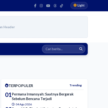
Light
an Header
TERPOPULER
Trending
01
Permana Irmansyah: Saatnya Bergerak
Sebelum Bencana Terjadi
04 Agu 2026