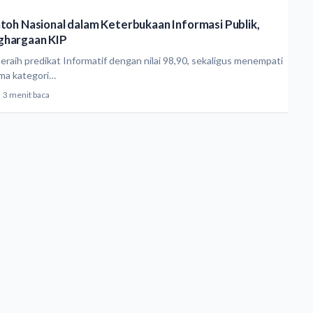
ntoh Nasional dalam Keterbukaan Informasi Publik,
ghargaan KIP
meraih predikat Informatif dengan nilai 98,90, sekaligus menempati
ma kategori…
3 menit baca