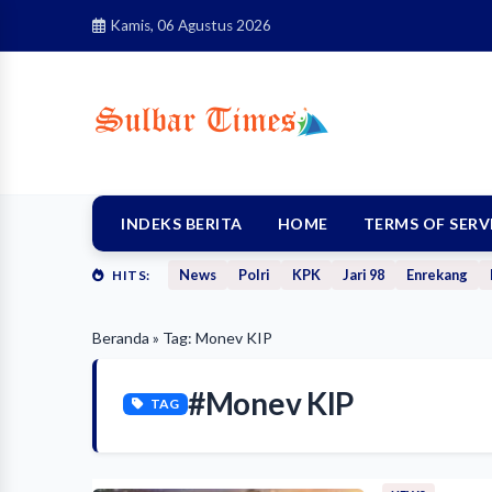
Kamis, 06 Agustus 2026
INDEKS BERITA
HOME
TERMS OF SERV
News
Polri
KPK
Jari 98
Enrekang
HITS:
Beranda
» Tag: Monev KIP
#Monev KIP
TAG