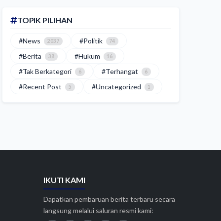
TOPIK PILIHAN
#News
#Politik
2037
74
#Berita
#Hukum
38
16
#Tak Berkategori
#Terhangat
6
6
#Recent Post
#Uncategorized
5
1
IKUTI KAMI
Dapatkan pembaruan berita terbaru secara
langsung melalui saluran resmi kami: