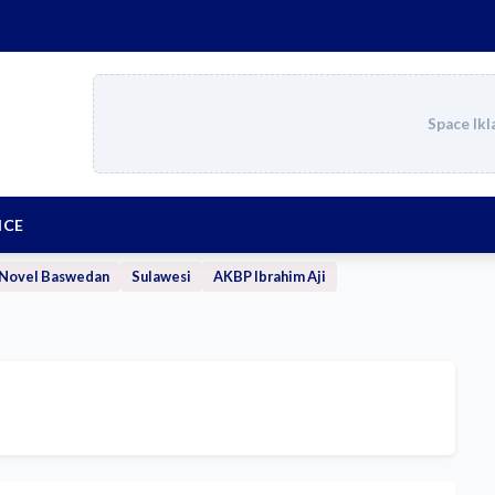
Space Ikl
ICE
Novel Baswedan
Sulawesi
AKBP Ibrahim Aji