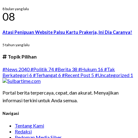
8 bulan yang lalu
08
Atasi Penipuan Website Palsu Kartu Prakerja, Ini Dia Caranya!
5 tahun yang lalu
Topik Pilihan
#News
2040
#Politik
74
#Berita
38
#Hukum
16
#Tak
Berkategori
6
#Terhangat
6
#Recent Post
5
#Uncategorized
1
Portal berita terpercaya, cepat, dan akurat. Menyajikan
informasi terkini untuk Anda semua.
Navigasi
Tentang Kami
Redaksi
Pedoman Media Siber