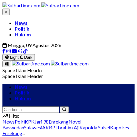
×
News
Politik
Hukum
Minggu, 09 Agustus 2026
Light
Dark
Space Iklan Header
Space Iklan Header
News
Politik
Hukum
Hits:
News
Polri
KPK
Jari 98
Enrekang
Novel
Baswedan
Sulawesi
AKBP Ibrahim Aji
Kapolda Sulsel
Kapolres
Enrekang
...