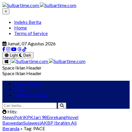
×
Indeks Berita
Home
Terms of Service
Jumat, 07 Agustus 2026
Light
Dark
Space Iklan Header
Space Iklan Header
Indeks Berita
Home
Terms of Service
Hits:
News
Polri
KPK
Jari 98
Enrekang
Novel
Baswedan
Sulawesi
AKBP Ibrahim Aji
Beranda
» Tag: PACE