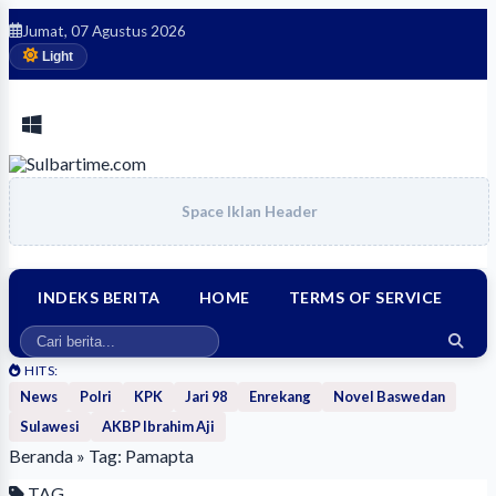
Jumat, 07 Agustus 2026
Light
Space Iklan Header
INDEKS BERITA
HOME
TERMS OF SERVICE
HITS:
News
Polri
KPK
Jari 98
Enrekang
Novel Baswedan
Sulawesi
AKBP Ibrahim Aji
Beranda
» Tag: Pamapta
TAG