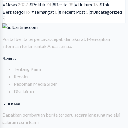
#News
2037
#Politik
74
#Berita
38
#Hukum
16
#Tak
Berkategori
6
#Terhangat
6
#Recent Post
5
#Uncategorized
1
Portal berita terpercaya, cepat, dan akurat. Menyajikan
informasi terkini untuk Anda semua.
Navigasi
Tentang Kami
Redaksi
Pedoman Media Siber
Disclaimer
Ikuti Kami
Dapatkan pembaruan berita terbaru secara langsung melalui
saluran resmi kami: