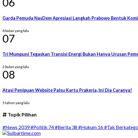
06
Garda Pemuda NasDem Apresiasi Langkah Prabowo Bentuk Komisi
8 bulan yang lalu
07
Tri Mumpuni Tegaskan Transisi Energi Bukan Hanya Urusan Pem
2 bulan yang lalu
08
Atasi Penipuan Website Palsu Kartu Prakerja, Ini Dia Caranya!
5 tahun yang lalu
Topik Pilihan
#News
2039
#Politik
74
#Berita
38
#Hukum
16
#Tak Berkatego