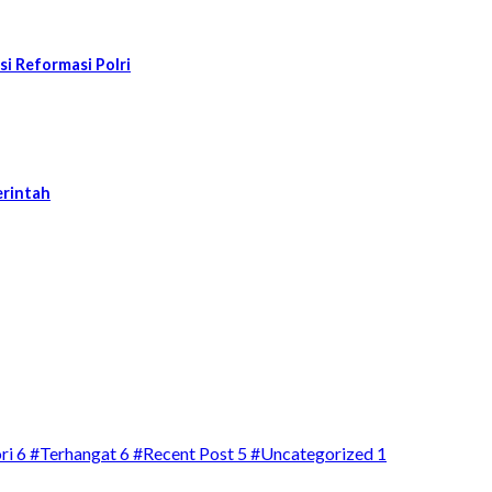
 Reformasi Polri
erintah
ri
6
#Terhangat
6
#Recent Post
5
#Uncategorized
1