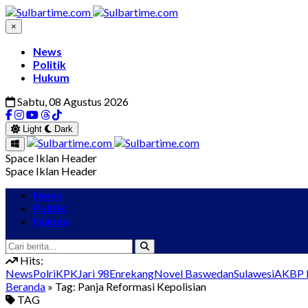
×
News
Politik
Hukum
Sabtu, 08 Agustus 2026
Light
Dark
Space Iklan Header
Space Iklan Header
News
Politik
Hukum
Hits:
News
Polri
KPK
Jari 98
Enrekang
Novel Baswedan
Sulawesi
AKBP I
Beranda
» Tag:
Panja Reformasi Kepolisian
TAG