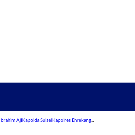
brahim Aji
Kapolda Sulsel
Kapolres Enrekang
...