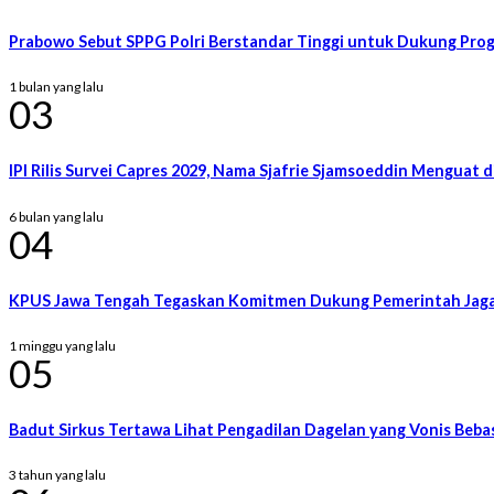
Prabowo Sebut SPPG Polri Berstandar Tinggi untuk Dukung Pr
1 bulan yang lalu
03
IPI Rilis Survei Capres 2029, Nama Sjafrie Sjamsoeddin Menguat
6 bulan yang lalu
04
KPUS Jawa Tengah Tegaskan Komitmen Dukung Pemerintah Jaga S
1 minggu yang lalu
05
Badut Sirkus Tertawa Lihat Pengadilan Dagelan yang Vonis Beba
3 tahun yang lalu