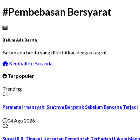
#Pembebasan Bersyarat
Belum Ada Berita
Belum ada berita yang diterbitkan dengan tag ini.
Kembali ke Beranda
Terpopuler
Trending
01
Permana Irmansyah: Saatnya Bergerak Sebelum Bencana Terjadi
04 Agu 2026
02
Survei ILR: Tingkat Ketaatan Pemerintah Terhadap Hukum Meni