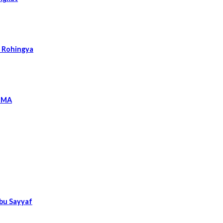
k Rohingya
l MA
Abu Sayyaf