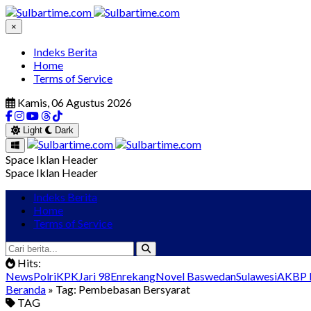
×
Indeks Berita
Home
Terms of Service
Kamis, 06 Agustus 2026
Light
Dark
Space Iklan Header
Space Iklan Header
Indeks Berita
Home
Terms of Service
Hits:
News
Polri
KPK
Jari 98
Enrekang
Novel Baswedan
Sulawesi
AKBP I
Beranda
» Tag: Pembebasan Bersyarat
TAG