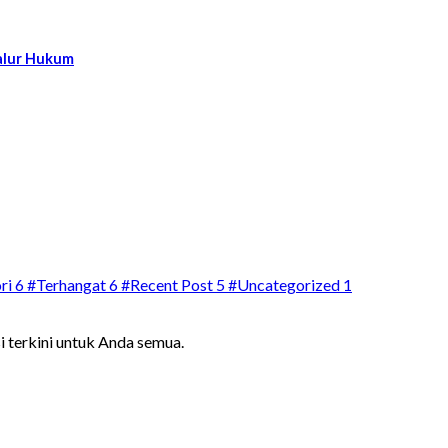
alur Hukum
ri
6
#Terhangat
6
#Recent Post
5
#Uncategorized
1
i terkini untuk Anda semua.