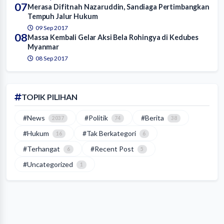
07
Merasa Difitnah Nazaruddin, Sandiaga Pertimbangkan
Tempuh Jalur Hukum
09 Sep 2017
08
Massa Kembali Gelar Aksi Bela Rohingya di Kedubes
Myanmar
08 Sep 2017
TOPIK PILIHAN
#News
#Politik
#Berita
2037
74
38
#Hukum
#Tak Berkategori
16
6
#Terhangat
#Recent Post
6
5
#Uncategorized
1