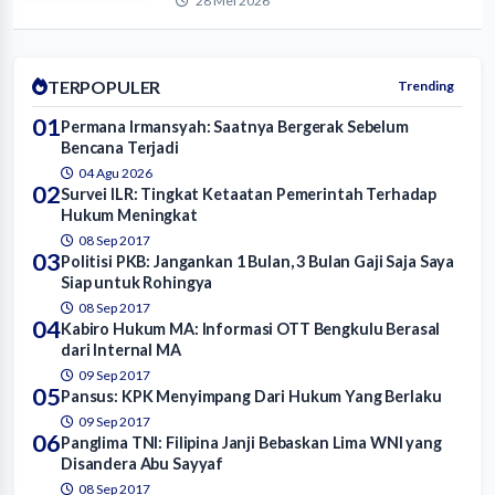
28 Mei 2026
TERPOPULER
Trending
01
Permana Irmansyah: Saatnya Bergerak Sebelum
Bencana Terjadi
04 Agu 2026
02
Survei ILR: Tingkat Ketaatan Pemerintah Terhadap
Hukum Meningkat
08 Sep 2017
03
Politisi PKB: Jangankan 1 Bulan, 3 Bulan Gaji Saja Saya
Siap untuk Rohingya
08 Sep 2017
04
Kabiro Hukum MA: Informasi OTT Bengkulu Berasal
dari Internal MA
09 Sep 2017
05
Pansus: KPK Menyimpang Dari Hukum Yang Berlaku
09 Sep 2017
06
Panglima TNI: Filipina Janji Bebaskan Lima WNI yang
Disandera Abu Sayyaf
08 Sep 2017