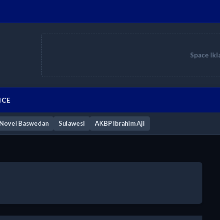
Space Ikl
ICE
Novel Baswedan
Sulawesi
AKBP Ibrahim Aji