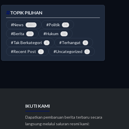
TOPIK PILIHAN
#News
#Politik
2037
74
#Berita
#Hukum
38
16
#Tak Berkategori
#Terhangat
6
6
#Recent Post
#Uncategorized
5
1
IKUTI KAMI
Dapatkan pembaruan berita terbaru secara
langsung melalui saluran resmi kami: