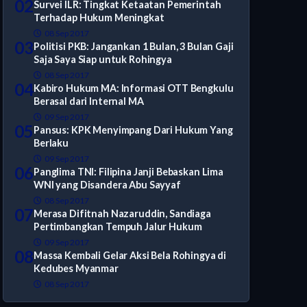
02
Survei ILR: Tingkat Ketaatan Pemerintah
Terhadap Hukum Meningkat
08 Sep 2017
03
Politisi PKB: Jangankan 1 Bulan, 3 Bulan Gaji
Saja Saya Siap untuk Rohingya
08 Sep 2017
04
Kabiro Hukum MA: Informasi OTT Bengkulu
Berasal dari Internal MA
09 Sep 2017
05
Pansus: KPK Menyimpang Dari Hukum Yang
Berlaku
09 Sep 2017
06
Panglima TNI: Filipina Janji Bebaskan Lima
WNI yang Disandera Abu Sayyaf
08 Sep 2017
07
Merasa Difitnah Nazaruddin, Sandiaga
Pertimbangkan Tempuh Jalur Hukum
09 Sep 2017
08
Massa Kembali Gelar Aksi Bela Rohingya di
Kedubes Myanmar
08 Sep 2017