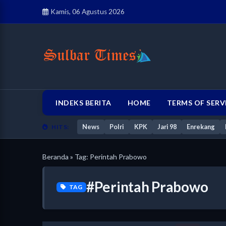
Kamis, 06 Agustus 2026
INDEKS BERITA
HOME
TERMS OF SERV
News
Polri
KPK
Jari 98
Enrekang
HITS:
Beranda
» Tag: Perintah Prabowo
#Perintah Prabowo
TAG