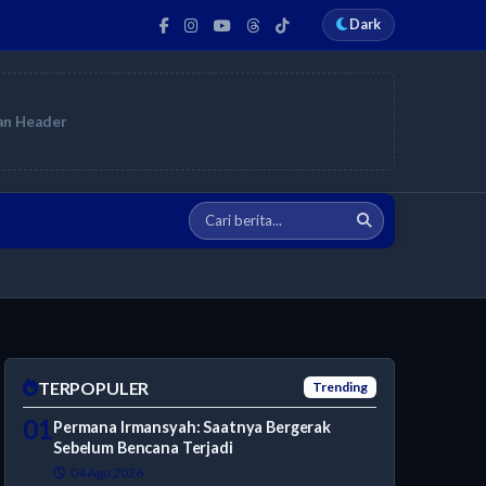
Dark
an Header
TERPOPULER
Trending
01
Permana Irmansyah: Saatnya Bergerak
Sebelum Bencana Terjadi
04 Agu 2026