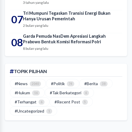
3 tahun yang lalu
Tri Mumpuni Tegaskan Transisi Energi Bukan
07
Hanya Urusan Pemerintah
2 bulan yang lalu
Garda Pemuda NasDem Apresiasi Langkah
08
Prabowo Bentuk Komisi Reformasi Polri
8 bulan yang lalu
TOPIK PILIHAN
#News
#Politik
#Berita
2040
74
38
#Hukum
#Tak Berkategori
16
6
#Terhangat
#Recent Post
6
5
#Uncategorized
1