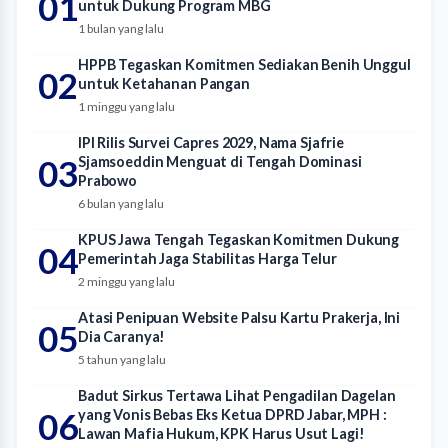
01
untuk Dukung Program MBG
1 bulan yang lalu
HPPB Tegaskan Komitmen Sediakan Benih Unggul
02
untuk Ketahanan Pangan
1 minggu yang lalu
IPI Rilis Survei Capres 2029, Nama Sjafrie
03
Sjamsoeddin Menguat di Tengah Dominasi
Prabowo
6 bulan yang lalu
KPUS Jawa Tengah Tegaskan Komitmen Dukung
04
Pemerintah Jaga Stabilitas Harga Telur
2 minggu yang lalu
Atasi Penipuan Website Palsu Kartu Prakerja, Ini
05
Dia Caranya!
5 tahun yang lalu
Badut Sirkus Tertawa Lihat Pengadilan Dagelan
06
yang Vonis Bebas Eks Ketua DPRD Jabar, MPH :
Lawan Mafia Hukum, KPK Harus Usut Lagi!