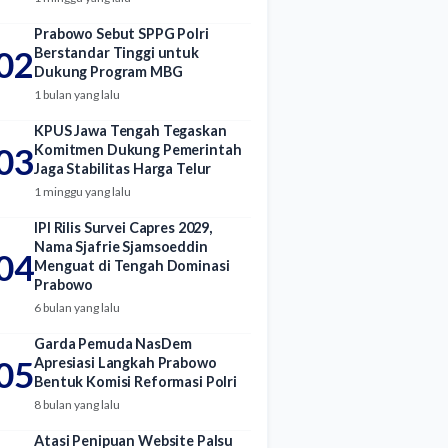
Prabowo Sebut SPPG Polri
02
Berstandar Tinggi untuk
Dukung Program MBG
1 bulan yang lalu
KPUS Jawa Tengah Tegaskan
03
Komitmen Dukung Pemerintah
Jaga Stabilitas Harga Telur
1 minggu yang lalu
IPI Rilis Survei Capres 2029,
Nama Sjafrie Sjamsoeddin
04
Menguat di Tengah Dominasi
Prabowo
6 bulan yang lalu
Garda Pemuda NasDem
05
Apresiasi Langkah Prabowo
Bentuk Komisi Reformasi Polri
8 bulan yang lalu
Atasi Penipuan Website Palsu