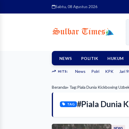
Sabtu, 08 Agustus 2026
NEWS
POLITIK
HUKUM
News
Polri
KPK
Jari 
HITS:
Beranda
» Tag:
Piala Dunia Kickboxing Uzbe
#Piala Dunia 
TAG
NEWS