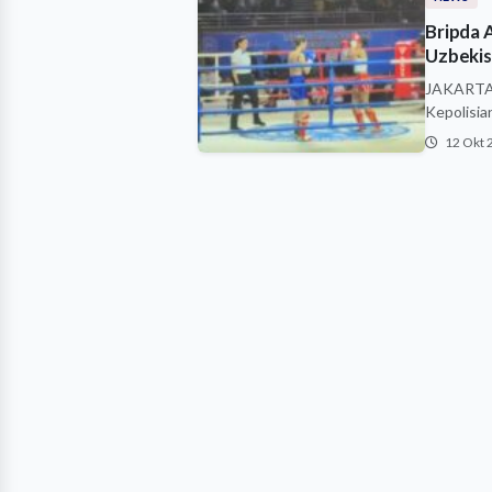
Bripda A
Uzbekis
JAKARTA –
Kepolisia
12 Okt 