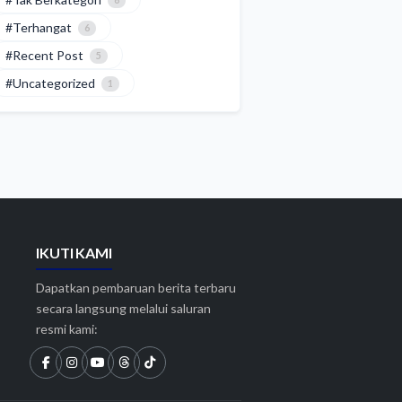
6
#Terhangat
6
#Recent Post
5
#Uncategorized
1
IKUTI KAMI
Dapatkan pembaruan berita terbaru
secara langsung melalui saluran
resmi kami: