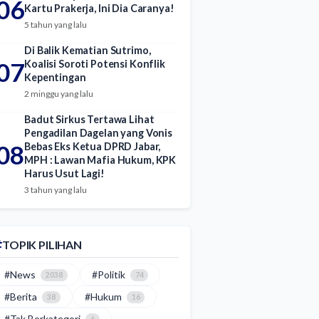
06
Kartu Prakerja, Ini Dia Caranya!
5 tahun yang lalu
Di Balik Kematian Sutrimo,
07
Koalisi Soroti Potensi Konflik
Kepentingan
2 minggu yang lalu
Badut Sirkus Tertawa Lihat
Pengadilan Dagelan yang Vonis
08
Bebas Eks Ketua DPRD Jabar,
MPH : Lawan Mafia Hukum, KPK
Harus Usut Lagi!
3 tahun yang lalu
TOPIK PILIHAN
#News
#Politik
2038
74
#Berita
#Hukum
38
16
#Tak Berkategori