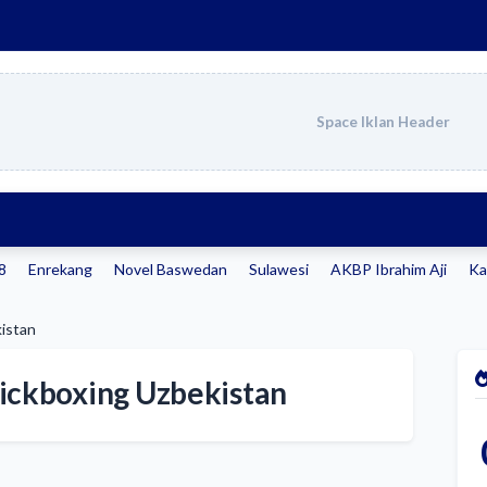
Space Iklan Header
98
Enrekang
Novel Baswedan
Sulawesi
AKBP Ibrahim Aji
Ka
kistan
Kickboxing Uzbekistan