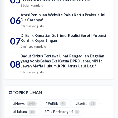
8 bulan yang lalu
Atasi Penipuan Website Palsu Kartu Prakerja, Ini
06
Dia Caranya!
5 tahun yang lalu
Di Balik Kematian Sutrimo, Koalisi Soroti Potensi
07
Konflik Kepentingan
2 minggu yang lalu
Badut Sirkus Tertawa Lihat Pengadilan Dagelan
08
yang Vonis Bebas Eks Ketua DPRD Jabar, MPH :
Lawan Mafia Hukum, KPK Harus Usut Lagi!
3 tahun yang lalu
TOPIK PILIHAN
#News
#Politik
#Berita
2038
74
38
#Hukum
#Tak Berkategori
16
6