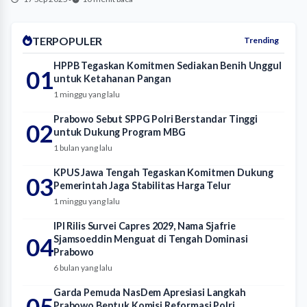
TERPOPULER
Trending
HPPB Tegaskan Komitmen Sediakan Benih Unggul
01
untuk Ketahanan Pangan
1 minggu yang lalu
Prabowo Sebut SPPG Polri Berstandar Tinggi
02
untuk Dukung Program MBG
1 bulan yang lalu
KPUS Jawa Tengah Tegaskan Komitmen Dukung
03
Pemerintah Jaga Stabilitas Harga Telur
1 minggu yang lalu
IPI Rilis Survei Capres 2029, Nama Sjafrie
04
Sjamsoeddin Menguat di Tengah Dominasi
Prabowo
6 bulan yang lalu
Garda Pemuda NasDem Apresiasi Langkah
05
Prabowo Bentuk Komisi Reformasi Polri