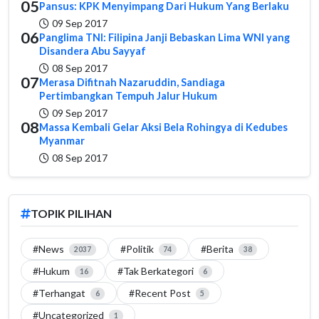
05
Pansus: KPK Menyimpang Dari Hukum Yang Berlaku
09 Sep 2017
06
Panglima TNI: Filipina Janji Bebaskan Lima WNI yang
Disandera Abu Sayyaf
08 Sep 2017
07
Merasa Difitnah Nazaruddin, Sandiaga
Pertimbangkan Tempuh Jalur Hukum
09 Sep 2017
08
Massa Kembali Gelar Aksi Bela Rohingya di Kedubes
Myanmar
08 Sep 2017
TOPIK PILIHAN
#News
#Politik
#Berita
2037
74
38
#Hukum
#Tak Berkategori
16
6
#Terhangat
#Recent Post
6
5
#Uncategorized
1