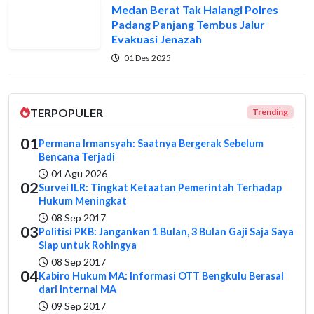
Medan Berat Tak Halangi Polres
Padang Panjang Tembus Jalur
Evakuasi Jenazah
01 Des 2025
TERPOPULER
Trending
01
Permana Irmansyah: Saatnya Bergerak Sebelum
Bencana Terjadi
04 Agu 2026
02
Survei ILR: Tingkat Ketaatan Pemerintah Terhadap
Hukum Meningkat
08 Sep 2017
03
Politisi PKB: Jangankan 1 Bulan, 3 Bulan Gaji Saja Saya
Siap untuk Rohingya
08 Sep 2017
04
Kabiro Hukum MA: Informasi OTT Bengkulu Berasal
dari Internal MA
09 Sep 2017