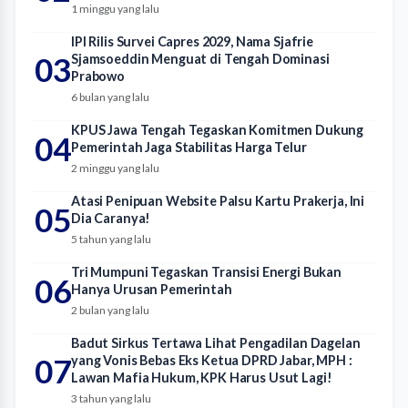
1 minggu yang lalu
IPI Rilis Survei Capres 2029, Nama Sjafrie
03
Sjamsoeddin Menguat di Tengah Dominasi
Prabowo
6 bulan yang lalu
KPUS Jawa Tengah Tegaskan Komitmen Dukung
04
Pemerintah Jaga Stabilitas Harga Telur
2 minggu yang lalu
Atasi Penipuan Website Palsu Kartu Prakerja, Ini
05
Dia Caranya!
5 tahun yang lalu
Tri Mumpuni Tegaskan Transisi Energi Bukan
06
Hanya Urusan Pemerintah
2 bulan yang lalu
Badut Sirkus Tertawa Lihat Pengadilan Dagelan
07
yang Vonis Bebas Eks Ketua DPRD Jabar, MPH :
Lawan Mafia Hukum, KPK Harus Usut Lagi!
3 tahun yang lalu