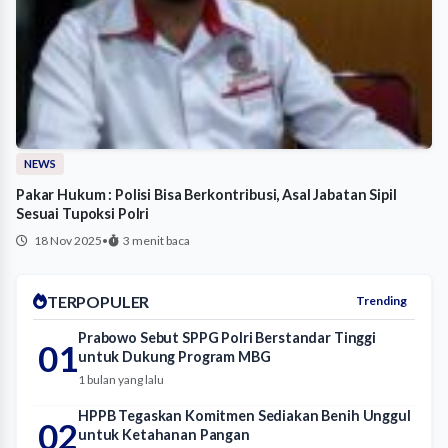
NEWS
Pakar Hukum : Polisi Bisa Berkontribusi, Asal Jabatan Sipil
Sesuai Tupoksi Polri
18 Nov 2025
•
3 menit baca
TERPOPULER
Trending
Prabowo Sebut SPPG Polri Berstandar Tinggi
01
untuk Dukung Program MBG
1 bulan yang lalu
HPPB Tegaskan Komitmen Sediakan Benih Unggul
02
untuk Ketahanan Pangan