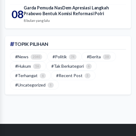
Garda Pemuda NasDem Apresiasi Langkah
08
Prabowo Bentuk Komisi Reformasi Polri
8 bulan yang lalu
TOPIK PILIHAN
#News
#Politik
#Berita
2040
74
38
#Hukum
#Tak Berkategori
16
6
#Terhangat
#Recent Post
6
5
#Uncategorized
1