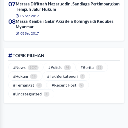
07
Merasa Difitnah Nazaruddin, Sandiaga Pertimbangkan
Tempuh Jalur Hukum
09 Sep 2017
08
Massa Kembali Gelar Aksi Bela Rohingya di Kedubes
Myanmar
08 Sep 2017
TOPIK PILIHAN
#News
#Politik
#Berita
2037
74
38
#Hukum
#Tak Berkategori
16
6
#Terhangat
#Recent Post
6
5
#Uncategorized
1