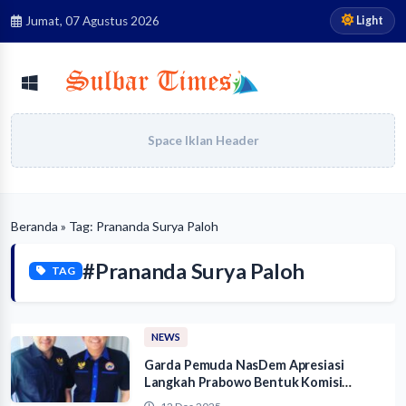
Light
Jumat, 07 Agustus 2026
Space Iklan Header
Beranda
» Tag: Prananda Surya Paloh
#Prananda Surya Paloh
TAG
NEWS
Garda Pemuda NasDem Apresiasi
Langkah Prabowo Bentuk Komisi
Reformasi Polri