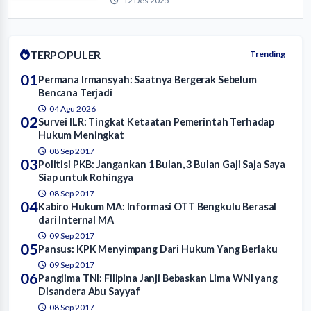
12 Des 2025
TERPOPULER
Trending
01
Permana Irmansyah: Saatnya Bergerak Sebelum
Bencana Terjadi
04 Agu 2026
02
Survei ILR: Tingkat Ketaatan Pemerintah Terhadap
Hukum Meningkat
08 Sep 2017
03
Politisi PKB: Jangankan 1 Bulan, 3 Bulan Gaji Saja Saya
Siap untuk Rohingya
08 Sep 2017
04
Kabiro Hukum MA: Informasi OTT Bengkulu Berasal
dari Internal MA
09 Sep 2017
05
Pansus: KPK Menyimpang Dari Hukum Yang Berlaku
09 Sep 2017
06
Panglima TNI: Filipina Janji Bebaskan Lima WNI yang
Disandera Abu Sayyaf
08 Sep 2017