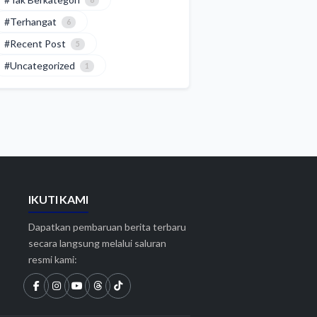
6
#Terhangat
6
#Recent Post
5
#Uncategorized
1
IKUTI KAMI
Dapatkan pembaruan berita terbaru
secara langsung melalui saluran
resmi kami: