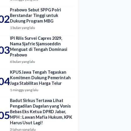
Prabowo Sebut SPPG Polri
02
Berstandar Tinggi untuk
Dukung Program MBG
1 bulan yang lalu
IPI Rilis Survei Capres 2029,
Nama Sjafrie Sjamsoeddin
03
Menguat di Tengah Dominasi
Prabowo
6 bulan yang lalu
KPUS Jawa Tengah Tegaskan
04
Komitmen Dukung Pemerintah
Jaga Stabilitas Harga Telur
1 minggu yang lalu
Badut Sirkus Tertawa Lihat
Pengadilan Dagelan yang Vonis
05
Bebas Eks Ketua DPRD Jabar,
MPH : Lawan Mafia Hukum, KPK
Harus Usut Lagi!
3 tahun yang lalu