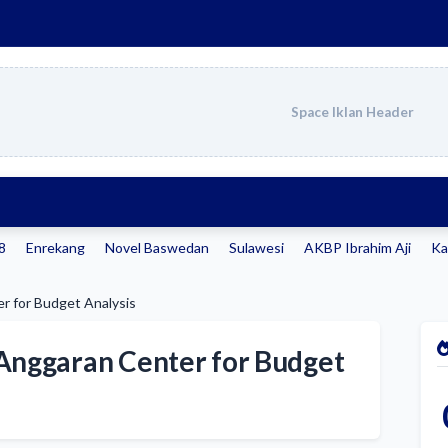
Space Iklan Header
98
Enrekang
Novel Baswedan
Sulawesi
AKBP Ibrahim Aji
Ka
r for Budget Analysis
 Anggaran Center for Budget