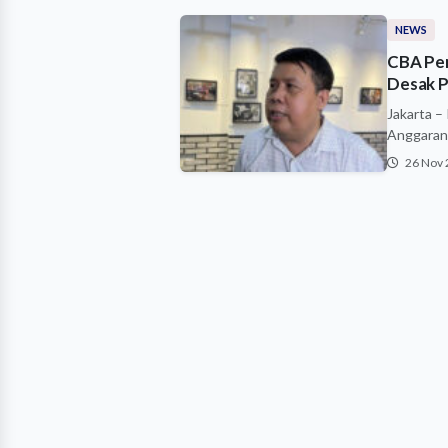
NEWS
CBA Per
Desak P
Jakarta –
Anggaran
26 Nov 