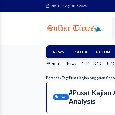
Sabtu, 08 Agustus 2026
NEWS
POLITIK
HUKUM
News
Polri
KPK
Jari 
HITS:
Beranda
» Tag:
Pusat Kajian Anggaran Cente
#Pusat Kajian
TAG
Analysis