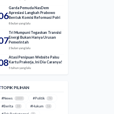
Garda Pemuda NasDem
06
Apresiasi Langkah Prabowo
Bentuk Komisi Reformasi Polri
8 bulan yang lalu
Tri Mumpuni Tegaskan Transisi
07
Energi Bukan Hanya Urusan
Pemerintah
2 bulan yang lalu
Atasi Penipuan Website Palsu
08
Kartu Prakerja, Ini Dia Caranya!
5 tahun yang lalu
TOPIK PILIHAN
#News
#Politik
2039
74
#Berita
#Hukum
38
16
#Tak Berkategori