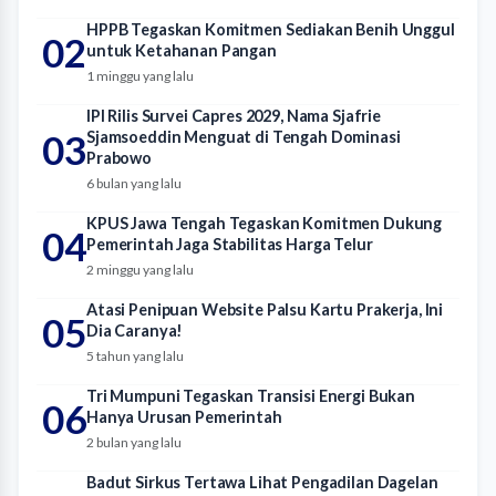
HPPB Tegaskan Komitmen Sediakan Benih Unggul
02
untuk Ketahanan Pangan
1 minggu yang lalu
IPI Rilis Survei Capres 2029, Nama Sjafrie
03
Sjamsoeddin Menguat di Tengah Dominasi
Prabowo
6 bulan yang lalu
KPUS Jawa Tengah Tegaskan Komitmen Dukung
04
Pemerintah Jaga Stabilitas Harga Telur
2 minggu yang lalu
Atasi Penipuan Website Palsu Kartu Prakerja, Ini
05
Dia Caranya!
5 tahun yang lalu
Tri Mumpuni Tegaskan Transisi Energi Bukan
06
Hanya Urusan Pemerintah
2 bulan yang lalu
Badut Sirkus Tertawa Lihat Pengadilan Dagelan