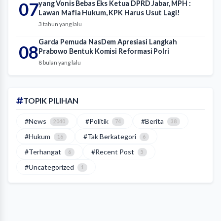
07
yang Vonis Bebas Eks Ketua DPRD Jabar, MPH :
Lawan Mafia Hukum, KPK Harus Usut Lagi!
3 tahun yang lalu
Garda Pemuda NasDem Apresiasi Langkah
08
Prabowo Bentuk Komisi Reformasi Polri
8 bulan yang lalu
TOPIK PILIHAN
#News
#Politik
#Berita
2040
74
38
#Hukum
#Tak Berkategori
16
6
#Terhangat
#Recent Post
6
5
#Uncategorized
1