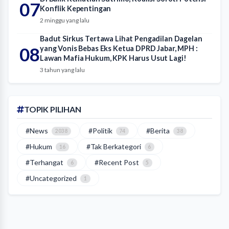
07
Konflik Kepentingan
2 minggu yang lalu
Badut Sirkus Tertawa Lihat Pengadilan Dagelan
08
yang Vonis Bebas Eks Ketua DPRD Jabar, MPH :
Lawan Mafia Hukum, KPK Harus Usut Lagi!
3 tahun yang lalu
TOPIK PILIHAN
#News
#Politik
#Berita
2038
74
38
#Hukum
#Tak Berkategori
16
6
#Terhangat
#Recent Post
6
5
#Uncategorized
1