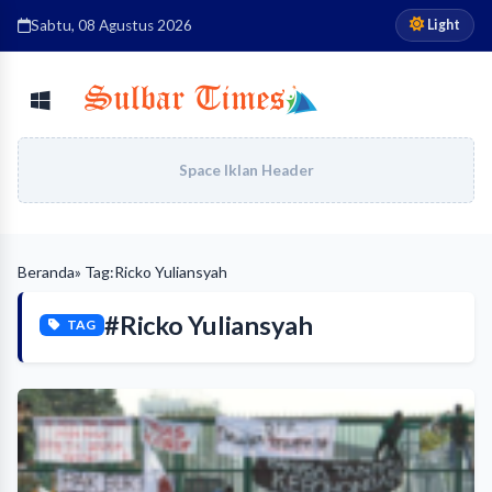
Light
Sabtu, 08 Agustus 2026
Space Iklan Header
Beranda
» Tag:
Ricko Yuliansyah
#Ricko Yuliansyah
TAG