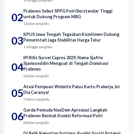
1 minggu yang lalu
Prabowo Sebut SPPG Polri Berstandar Tinggi
02
untuk Dukung Program MBG
1 bulan yang lalu
KPUS Jawa Tengah Tegaskan Komitmen Dukung
03
Pemerintah Jaga Stabilitas Harga Telur
1 minggu yang lalu
IPI Rilis Survei Capres 2029, Nama Sjafrie
04
Sjamsoeddin Menguat di Tengah Dominasi
Prabowo
6 bulan yang lalu
Atasi Penipuan Website Palsu Kartu Prakerja, Ini
05
Dia Caranya!
5 tahun yang lalu
Garda Pemuda NasDem Apresiasi Langkah
06
Prabowo Bentuk Komisi Reformasi Polri
8 bulan yang lalu
Di Balik Kematian Sutrimo, Koalisi Soroti Potensi