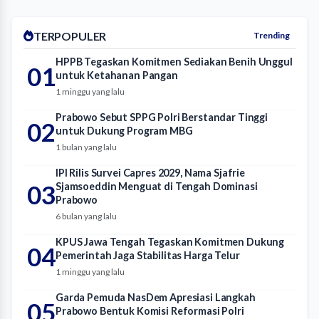
TERPOPULER
Trending
HPPB Tegaskan Komitmen Sediakan Benih Unggul
01
untuk Ketahanan Pangan
1 minggu yang lalu
Prabowo Sebut SPPG Polri Berstandar Tinggi
02
untuk Dukung Program MBG
1 bulan yang lalu
IPI Rilis Survei Capres 2029, Nama Sjafrie
03
Sjamsoeddin Menguat di Tengah Dominasi
Prabowo
6 bulan yang lalu
KPUS Jawa Tengah Tegaskan Komitmen Dukung
04
Pemerintah Jaga Stabilitas Harga Telur
1 minggu yang lalu
Garda Pemuda NasDem Apresiasi Langkah
05
Prabowo Bentuk Komisi Reformasi Polri