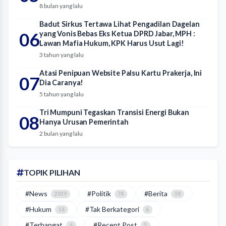
8 bulan yang lalu
Badut Sirkus Tertawa Lihat Pengadilan Dagelan
06
yang Vonis Bebas Eks Ketua DPRD Jabar, MPH :
Lawan Mafia Hukum, KPK Harus Usut Lagi!
3 tahun yang lalu
Atasi Penipuan Website Palsu Kartu Prakerja, Ini
07
Dia Caranya!
5 tahun yang lalu
Tri Mumpuni Tegaskan Transisi Energi Bukan
08
Hanya Urusan Pemerintah
2 bulan yang lalu
TOPIK PILIHAN
#News
#Politik
#Berita
2039
74
38
#Hukum
#Tak Berkategori
16
6
#Terhangat
#Recent Post
6
5