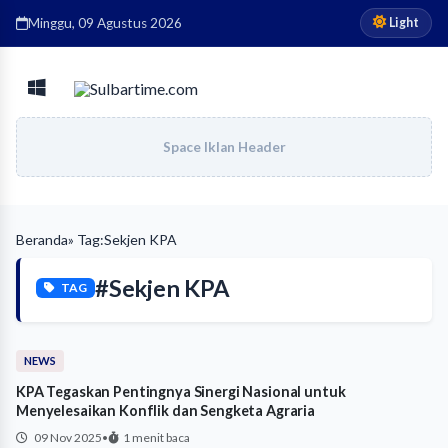
Light
Minggu, 09 Agustus 2026
Space Iklan Header
Beranda
» Tag:
Sekjen KPA
#Sekjen KPA
TAG
NEWS
KPA Tegaskan Pentingnya Sinergi Nasional untuk
Menyelesaikan Konflik dan Sengketa Agraria
09 Nov 2025
•
1 menit baca