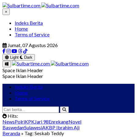
×
Indeks Berita
Home
Terms of Service
Jumat, 07 Agustus 2026
Light
Dark
Space Iklan Header
Space Iklan Header
Indeks Berita
Home
Terms of Service
Hits:
News
Polri
KPK
Jari 98
Enrekang
Novel
Baswedan
Sulawesi
AKBP Ibrahim Aji
Beranda
» Tag: Seskab Teddy