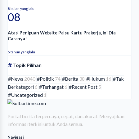
8 bulan yang lalu
08
Atasi Penipuan Website Palsu Kartu Prakerja, Ini Dia
Caranya!
5 tahun yang lalu
Topik Pilihan
#News
2040
#Politik
74
#Berita
38
#Hukum
16
#Tak
Berkategori
6
#Terhangat
6
#Recent Post
5
#Uncategorized
1
Portal berita terpercaya, cepat, dan akurat. Menyajikan
informasi terkini untuk Anda semua.
Navigasi