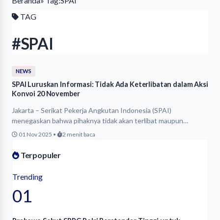
Beranda
» Tag:
SPAI
TAG
#SPAI
NEWS
SPAI Luruskan Informasi: Tidak Ada Keterlibatan dalam Aksi
Konvoi 20 November
Jakarta – Serikat Pekerja Angkutan Indonesia (SPAI)
menegaskan bahwa pihaknya tidak akan terlibat maupun…
01 Nov 2025
•
2 menit baca
Terpopuler
Trending
01