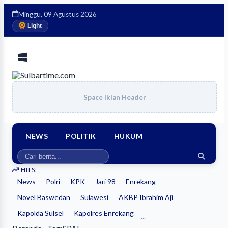
Minggu, 09 Agustus 2026
Light
Space Iklan Header
NEWS
POLITIK
HUKUM
HITS:
News
Polri
KPK
Jari 98
Enrekang
Novel Baswedan
Sulawesi
AKBP Ibrahim Aji
Kapolda Sulsel
Kapolres Enrekang
...