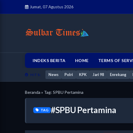
Jumat, 07 Agustus 2026
INDEKS BERITA
HOME
TERMS OF SERV
News
Polri
KPK
Jari 98
Enrekang
HITS:
Beranda
» Tag: SPBU Pertamina
#SPBU Pertamina
TAG