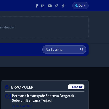
Dark
an Header
TERPOPULER
Trending
01
Permana Irmansyah: Saatnya Bergerak
Sebelum Bencana Terjadi
04 Agu 2026