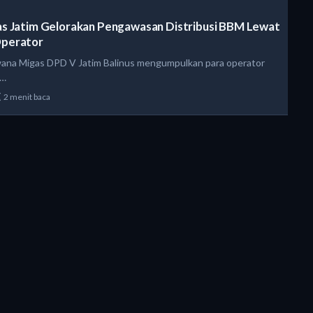
s Jatim Gelorakan Pengawasan Distribusi BBM Lewat
perator
wana Migas DPD V Jatim Balinus mengumpulkan para operator
h…
2 menit baca