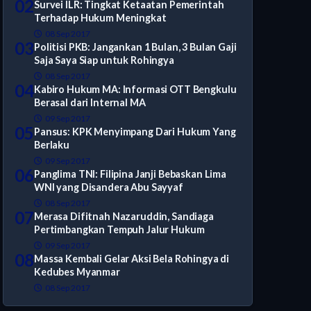
02
Survei ILR: Tingkat Ketaatan Pemerintah
Terhadap Hukum Meningkat
08 Sep 2017
03
Politisi PKB: Jangankan 1 Bulan, 3 Bulan Gaji
Saja Saya Siap untuk Rohingya
08 Sep 2017
04
Kabiro Hukum MA: Informasi OTT Bengkulu
Berasal dari Internal MA
09 Sep 2017
05
Pansus: KPK Menyimpang Dari Hukum Yang
Berlaku
09 Sep 2017
06
Panglima TNI: Filipina Janji Bebaskan Lima
WNI yang Disandera Abu Sayyaf
08 Sep 2017
07
Merasa Difitnah Nazaruddin, Sandiaga
Pertimbangkan Tempuh Jalur Hukum
09 Sep 2017
08
Massa Kembali Gelar Aksi Bela Rohingya di
Kedubes Myanmar
08 Sep 2017