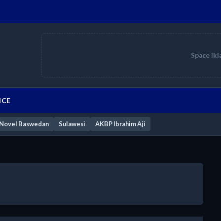
Space Ikl
ICE
Novel Baswedan
Sulawesi
AKBP Ibrahim Aji