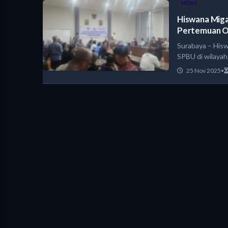
NEWS
Hiswana Miga
Pertemuan O
Surabaya – His
SPBU di wilaya
25 Nov 2025
•