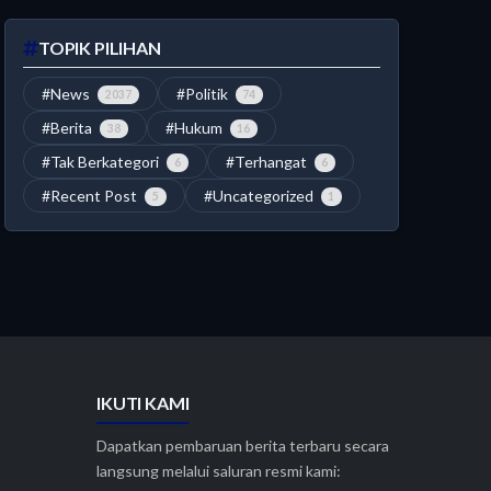
TOPIK PILIHAN
#News
#Politik
2037
74
#Berita
#Hukum
38
16
#Tak Berkategori
#Terhangat
6
6
#Recent Post
#Uncategorized
5
1
IKUTI KAMI
Dapatkan pembaruan berita terbaru secara
langsung melalui saluran resmi kami: