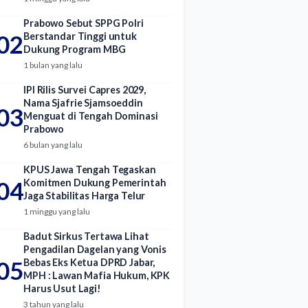
Prabowo Sebut SPPG Polri
02
Berstandar Tinggi untuk
Dukung Program MBG
1 bulan yang lalu
IPI Rilis Survei Capres 2029,
Nama Sjafrie Sjamsoeddin
03
Menguat di Tengah Dominasi
Prabowo
6 bulan yang lalu
KPUS Jawa Tengah Tegaskan
04
Komitmen Dukung Pemerintah
Jaga Stabilitas Harga Telur
1 minggu yang lalu
Badut Sirkus Tertawa Lihat
Pengadilan Dagelan yang Vonis
05
Bebas Eks Ketua DPRD Jabar,
MPH : Lawan Mafia Hukum, KPK
Harus Usut Lagi!
3 tahun yang lalu