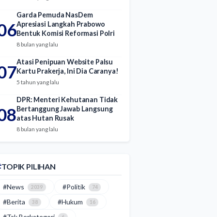
Garda Pemuda NasDem
06
Apresiasi Langkah Prabowo
Bentuk Komisi Reformasi Polri
8 bulan yang lalu
Atasi Penipuan Website Palsu
07
Kartu Prakerja, Ini Dia Caranya!
5 tahun yang lalu
DPR: Menteri Kehutanan Tidak
08
Bertanggung Jawab Langsung
atas Hutan Rusak
8 bulan yang lalu
TOPIK PILIHAN
#News
#Politik
2039
74
#Berita
#Hukum
38
16
#Tak Berkategori