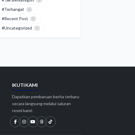
6
#Terhangat
6
#Recent Post
5
#Uncategorized
1
IKUTI KAMI
Dapatkan pembaruan berita terbaru
secara langsung melalui saluran
resmi kami: