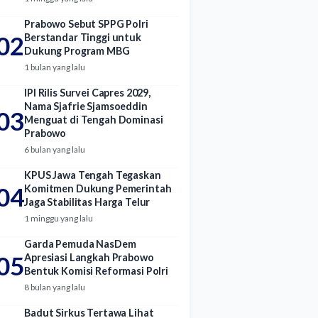
Prabowo Sebut SPPG Polri
02
Berstandar Tinggi untuk
Dukung Program MBG
1 bulan yang lalu
IPI Rilis Survei Capres 2029,
Nama Sjafrie Sjamsoeddin
03
Menguat di Tengah Dominasi
Prabowo
6 bulan yang lalu
KPUS Jawa Tengah Tegaskan
04
Komitmen Dukung Pemerintah
Jaga Stabilitas Harga Telur
1 minggu yang lalu
Garda Pemuda NasDem
05
Apresiasi Langkah Prabowo
Bentuk Komisi Reformasi Polri
8 bulan yang lalu
Badut Sirkus Tertawa Lihat