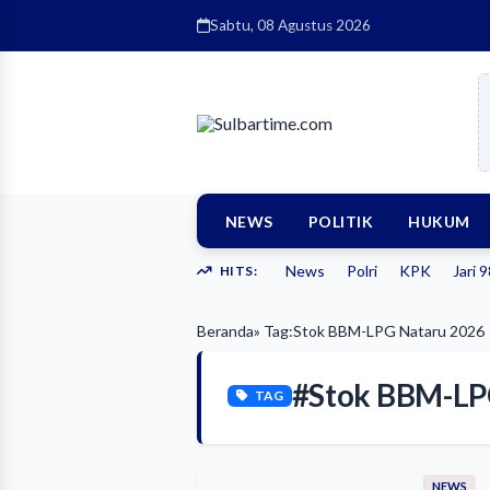
Sabtu, 08 Agustus 2026
NEWS
POLITIK
HUKUM
News
Polri
KPK
Jari 
HITS:
Beranda
» Tag:
Stok BBM-LPG Nataru 2026
#Stok BBM-LP
TAG
NEWS