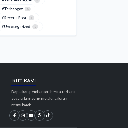
6
#Terhangat
6
#Recent Post
5
#Uncategorized
1
IKUTI KAMI
Dapatkan pembaruan berita terbaru
secara langsung melalui saluran
resmi kami: