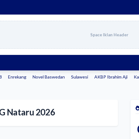
Space Iklan Header
98
Enrekang
Novel Baswedan
Sulawesi
AKBP Ibrahim Aji
Ka
G Nataru 2026