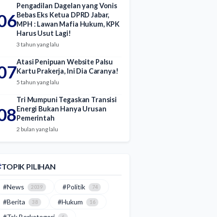
Pengadilan Dagelan yang Vonis
06
Bebas Eks Ketua DPRD Jabar,
MPH : Lawan Mafia Hukum, KPK
Harus Usut Lagi!
3 tahun yang lalu
Atasi Penipuan Website Palsu
07
Kartu Prakerja, Ini Dia Caranya!
5 tahun yang lalu
Tri Mumpuni Tegaskan Transisi
08
Energi Bukan Hanya Urusan
Pemerintah
2 bulan yang lalu
TOPIK PILIHAN
#News
#Politik
2039
74
#Berita
#Hukum
38
16
#Tak Berkategori