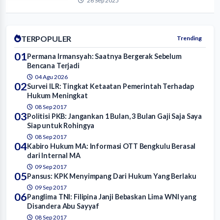
26 Sep 2025
TERPOPULER
Trending
01
Permana Irmansyah: Saatnya Bergerak Sebelum
Bencana Terjadi
04 Agu 2026
02
Survei ILR: Tingkat Ketaatan Pemerintah Terhadap
Hukum Meningkat
08 Sep 2017
03
Politisi PKB: Jangankan 1 Bulan, 3 Bulan Gaji Saja Saya
Siap untuk Rohingya
08 Sep 2017
04
Kabiro Hukum MA: Informasi OTT Bengkulu Berasal
dari Internal MA
09 Sep 2017
05
Pansus: KPK Menyimpang Dari Hukum Yang Berlaku
09 Sep 2017
06
Panglima TNI: Filipina Janji Bebaskan Lima WNI yang
Disandera Abu Sayyaf
08 Sep 2017