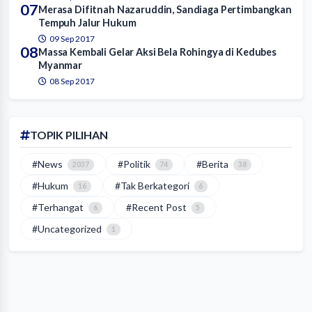
07
Merasa Difitnah Nazaruddin, Sandiaga Pertimbangkan
Tempuh Jalur Hukum
09 Sep 2017
08
Massa Kembali Gelar Aksi Bela Rohingya di Kedubes
Myanmar
08 Sep 2017
TOPIK PILIHAN
#News
#Politik
#Berita
2037
74
38
#Hukum
#Tak Berkategori
16
6
#Terhangat
#Recent Post
6
5
#Uncategorized
1