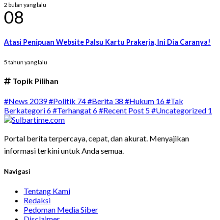
2 bulan yang lalu
08
Atasi Penipuan Website Palsu Kartu Prakerja, Ini Dia Caranya!
5 tahun yang lalu
Topik Pilihan
#News
2039
#Politik
74
#Berita
38
#Hukum
16
#Tak
Berkategori
6
#Terhangat
6
#Recent Post
5
#Uncategorized
1
Portal berita terpercaya, cepat, dan akurat. Menyajikan
informasi terkini untuk Anda semua.
Navigasi
Tentang Kami
Redaksi
Pedoman Media Siber
Disclaimer