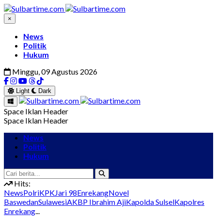
×
News
Politik
Hukum
Minggu, 09 Agustus 2026
Light
Dark
Space Iklan Header
Space Iklan Header
News
Politik
Hukum
Hits:
News
Polri
KPK
Jari 98
Enrekang
Novel
Baswedan
Sulawesi
AKBP Ibrahim Aji
Kapolda Sulsel
Kapolres
Enrekang
...