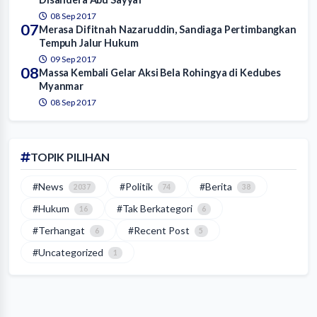
08 Sep 2017
07
Merasa Difitnah Nazaruddin, Sandiaga Pertimbangkan
Tempuh Jalur Hukum
09 Sep 2017
08
Massa Kembali Gelar Aksi Bela Rohingya di Kedubes
Myanmar
08 Sep 2017
TOPIK PILIHAN
#News
#Politik
#Berita
2037
74
38
#Hukum
#Tak Berkategori
16
6
#Terhangat
#Recent Post
6
5
#Uncategorized
1