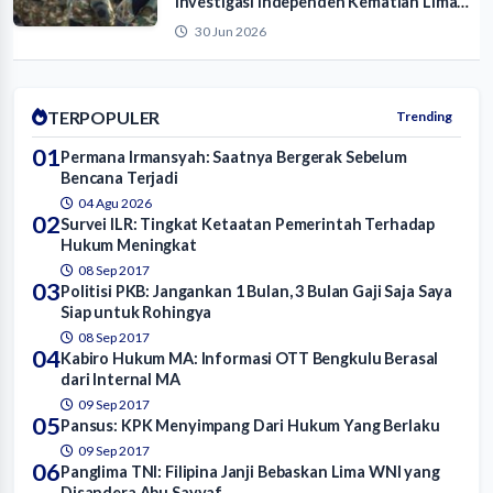
Investigasi Independen Kematian Lima
Calon Manajer KDMP
30 Jun 2026
TERPOPULER
Trending
01
Permana Irmansyah: Saatnya Bergerak Sebelum
Bencana Terjadi
04 Agu 2026
02
Survei ILR: Tingkat Ketaatan Pemerintah Terhadap
Hukum Meningkat
08 Sep 2017
03
Politisi PKB: Jangankan 1 Bulan, 3 Bulan Gaji Saja Saya
Siap untuk Rohingya
08 Sep 2017
04
Kabiro Hukum MA: Informasi OTT Bengkulu Berasal
dari Internal MA
09 Sep 2017
05
Pansus: KPK Menyimpang Dari Hukum Yang Berlaku
09 Sep 2017
06
Panglima TNI: Filipina Janji Bebaskan Lima WNI yang
Disandera Abu Sayyaf