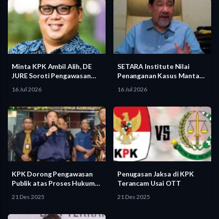
Minta KPK Ambil Alih, DE
SETARA Institute Nilai
JURE Soroti Pengawasan…
Penanganan Kasus Mantan
Jampidsus Berpotensi…
16 Jul 2026
16 Jul 2026
KPK Dorong Pengawasan
Penugasan Jaksa di KPK
Publik atas Proses Hukum
Terancam Usai OTT
Jaksa…
21 Des 2025
21 Des 2025