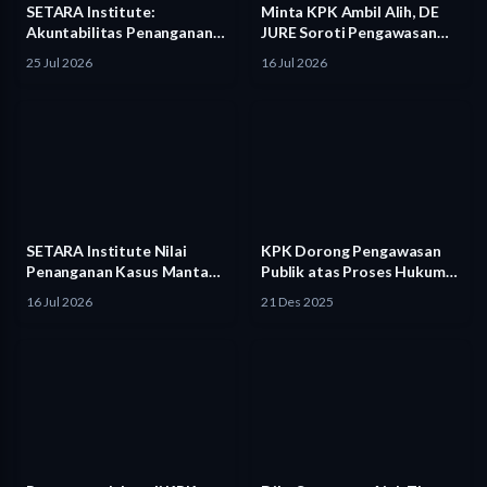
SETARA Institute:
Minta KPK Ambil Alih, DE
Akuntabilitas Penanganan
JURE Soroti Pengawasan…
Kasus Febrie Harus
25 Jul 2026
16 Jul 2026
Dibuktikan
SETARA Institute Nilai
KPK Dorong Pengawasan
Penanganan Kasus Mantan
Publik atas Proses Hukum
Jampidsus Berpotensi…
Jaksa…
16 Jul 2026
21 Des 2025