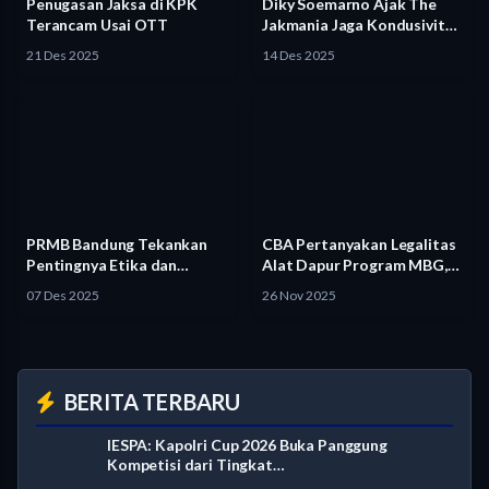
Penugasan Jaksa di KPK
Diky Soemarno Ajak The
Terancam Usai OTT
Jakmania Jaga Kondusivitas
demi…
21 Des 2025
14 Des 2025
PRMB Bandung Tekankan
CBA Pertanyakan Legalitas
Pentingnya Etika dan
Alat Dapur Program MBG,
Martabat dalam…
Desak…
07 Des 2025
26 Nov 2025
BERITA TERBARU
IESPA: Kapolri Cup 2026 Buka Panggung
Kompetisi dari Tingkat…