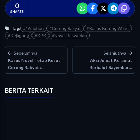
0
SHARES
Tag:
#16 Tahun
#Corong Rakyat
#Kasus Burung Walet
#Kejagung
#KPK
#Novel Baswedan
Sebelumnya
Selanjutnya
Kasus Novel Tetap Kusut,
Aksi Jumat Keramat
Corong Rakyat :…
Berbalut Sayembara,
Corong Rakyat…
BERITA TERKAIT