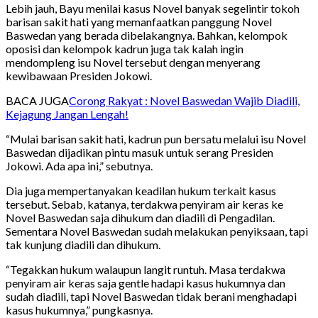
Lebih jauh, Bayu menilai kasus Novel banyak segelintir tokoh
barisan sakit hati yang memanfaatkan panggung Novel
Baswedan yang berada dibelakangnya. Bahkan, kelompok
oposisi dan kelompok kadrun juga tak kalah ingin
mendompleng isu Novel tersebut dengan menyerang
kewibawaan Presiden Jokowi.
BACA JUGA
Corong Rakyat : Novel Baswedan Wajib Diadili,
Kejagung Jangan Lengah!
“Mulai barisan sakit hati, kadrun pun bersatu melalui isu Novel
Baswedan dijadikan pintu masuk untuk serang Presiden
Jokowi. Ada apa ini,” sebutnya.
Dia juga mempertanyakan keadilan hukum terkait kasus
tersebut. Sebab, katanya, terdakwa penyiram air keras ke
Novel Baswedan saja dihukum dan diadili di Pengadilan.
Sementara Novel Baswedan sudah melakukan penyiksaan, tapi
tak kunjung diadili dan dihukum.
“Tegakkan hukum walaupun langit runtuh. Masa terdakwa
penyiram air keras saja gentle hadapi kasus hukumnya dan
sudah diadili, tapi Novel Baswedan tidak berani menghadapi
kasus hukumnya,” pungkasnya.