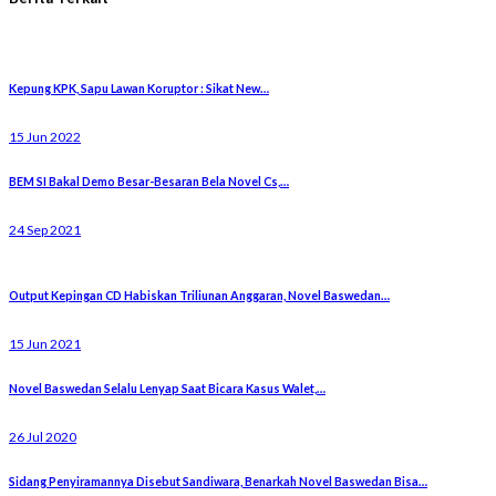
Kepung KPK, Sapu Lawan Koruptor : Sikat New…
15 Jun 2022
BEM SI Bakal Demo Besar-Besaran Bela Novel Cs,…
24 Sep 2021
Output Kepingan CD Habiskan Triliunan Anggaran, Novel Baswedan…
15 Jun 2021
Novel Baswedan Selalu Lenyap Saat Bicara Kasus Walet,…
26 Jul 2020
Sidang Penyiramannya Disebut Sandiwara, Benarkah Novel Baswedan Bisa…