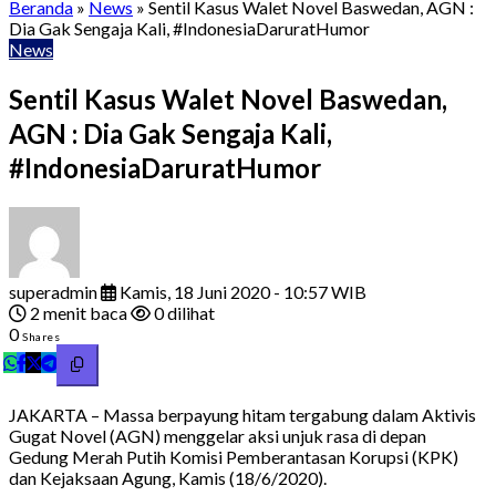
Beranda
»
News
»
Sentil Kasus Walet Novel Baswedan, AGN :
Dia Gak Sengaja Kali, #IndonesiaDaruratHumor
News
Sentil Kasus Walet Novel Baswedan,
AGN : Dia Gak Sengaja Kali,
#IndonesiaDaruratHumor
superadmin
Kamis, 18 Juni 2020 - 10:57 WIB
2 menit baca
0 dilihat
0
Shares
JAKARTA – Massa berpayung hitam tergabung dalam Aktivis
Gugat Novel (AGN) menggelar aksi unjuk rasa di depan
Gedung Merah Putih Komisi Pemberantasan Korupsi (KPK)
dan Kejaksaan Agung, Kamis (18/6/2020).