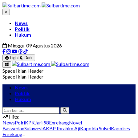
×
News
Politik
Hukum
Minggu, 09 Agustus 2026
Light
Dark
Space Iklan Header
Space Iklan Header
News
Politik
Hukum
Hits:
News
Polri
KPK
Jari 98
Enrekang
Novel
Baswedan
Sulawesi
AKBP Ibrahim Aji
Kapolda Sulsel
Kapolres
Enrekang
...