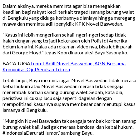
Dalam aksinya, mereka meminta agar bisa menegakkan
keadilan bagi rakyat kecil terkait tragedi sarang burung walet
di Bengkulu yang diduga korbannya dianiaya hingga meregang
nyawa dan meminta adili penyidik KPK Novel Baswedan.
“Kasus ini lebih mengerikan sekali, ngeri-ngeri sedap tidak
kalah dengan yang terjadi kekerasan oleh Polisi di Amerika
belum lama ini. Kalau ada rekaman video nya, bisa lebih parah
dari George Floyd,” tegas Koordinator aksi Bayu Sasongko.
BACA JUGA
Tuntut Adili Novel Baswedan, AGN Bersama
Komunitas Ojol Serukan Tritura
Lebih lanjut, Bayu meminta agar Novel Baswedan tidak merasa
kebal hukum atau Novel Baswedan merasa tidak sengaja
menembak korban sarang burung walet. Sebab, kata dia,
peristiwa ini cukup lucu saja seperti dagelan dengan
mempolitisasi kasusnya supaya membesar dan menutupi kasus
lamanya di Bengkulu.
“Mungkin Novel Baswedan tak sengaja tembak korban sarang
burung walet kali. Jadi gak merasa berdosa, dan kebal hukum.
#IndonesiaDaruratHumor,” sambung Bayu.