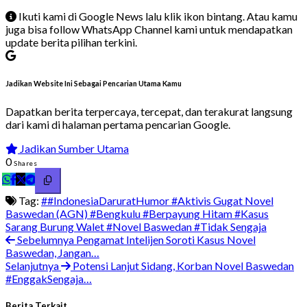
Ikuti kami di Google News lalu klik ikon bintang. Atau kamu
juga bisa follow WhatsApp Channel kami untuk mendapatkan
update berita pilihan terkini.
Jadikan Website Ini Sebagai Pencarian Utama Kamu
Dapatkan berita terpercaya, tercepat, dan terakurat langsung
dari kami di halaman pertama pencarian Google.
Jadikan Sumber Utama
0
Shares
Tag:
##IndonesiaDaruratHumor
#Aktivis Gugat Novel
Baswedan (AGN)
#Bengkulu
#Berpayung Hitam
#Kasus
Sarang Burung Walet
#Novel Baswedan
#Tidak Sengaja
Sebelumnya
Pengamat Intelijen Soroti Kasus Novel
Baswedan, Jangan…
Selanjutnya
Potensi Lanjut Sidang, Korban Novel Baswedan
#EnggakSengaja…
Berita Terkait