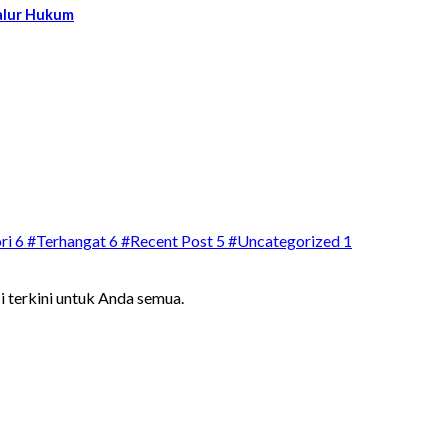
alur Hukum
ri
6
#Terhangat
6
#Recent Post
5
#Uncategorized
1
i terkini untuk Anda semua.