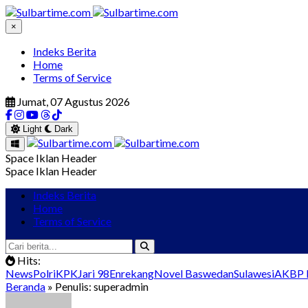
×
Indeks Berita
Home
Terms of Service
Jumat, 07 Agustus 2026
Light
Dark
Space Iklan Header
Space Iklan Header
Indeks Berita
Home
Terms of Service
Hits:
News
Polri
KPK
Jari 98
Enrekang
Novel Baswedan
Sulawesi
AKBP I
Beranda
» Penulis: superadmin