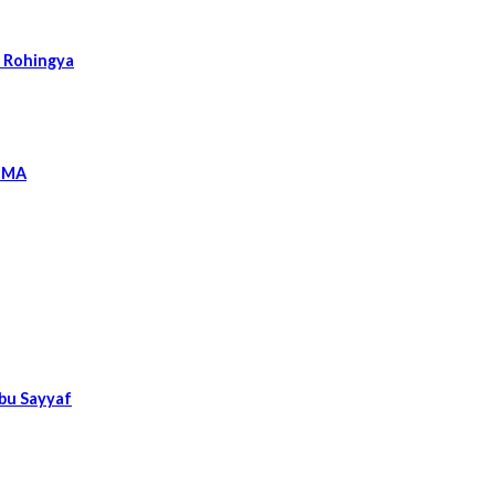
k Rohingya
l MA
Abu Sayyaf