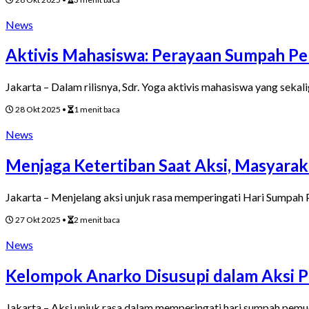
News
Aktivis Mahasiswa: Perayaan Sumpah P
Jakarta – Dalam rilisnya, Sdr. Yoga aktivis mahasiswa yang seka
28 Okt 2025
•
1 menit baca
News
Menjaga Ketertiban Saat Aksi, Masyara
Jakarta – Menjelang aksi unjuk rasa memperingati Hari Sumpah
27 Okt 2025
•
2 menit baca
News
Kelompok Anarko Disusupi dalam Aksi 
Jakarta – Aksi unjuk rasa dalam memperingati hari sumpah pem