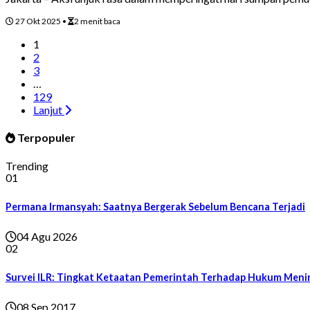
27 Okt 2025
•
2 menit baca
1
2
3
…
129
Lanjut
Terpopuler
Trending
01
Permana Irmansyah: Saatnya Bergerak Sebelum Bencana Terjadi
04 Agu 2026
02
Survei ILR: Tingkat Ketaatan Pemerintah Terhadap Hukum Meni
08 Sep 2017