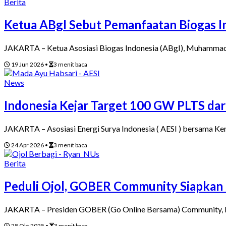
Berita
Ketua ABgI Sebut Pemanfaatan Biogas I
JAKARTA – Ketua Asosiasi Biogas Indonesia (ABgI), Muhammad
19 Jun 2026
•
3 menit baca
News
Indonesia Kejar Target 100 GW PLTS dar
JAKARTA – Asosiasi Energi Surya Indonesia ( AESI ) bersama 
24 Apr 2026
•
3 menit baca
Berita
Peduli Ojol, GOBER Community Siapkan
JAKARTA – Presiden GOBER (Go Online Bersama) Community, 
28 Okt 2025
•
3 menit baca