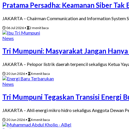
Pratama Persadha: Keamanan Siber Tak B
JAKARTA – Chairman Communication and Information System Se
06 Jul 2026
•
2 menit baca
News
Tri Mumpuni: Masyarakat Jangan Hanya J
JAKARTA – Pelopor listrik daerah terpencil sekaligus Ketua Yay
20 Jun 2026
•
4 menit baca
News
Tri Mumpuni Tegaskan Transisi Energi 
JAKARTA – Ahli energi mikro hidro sekaligus Anggota Dewan Pe
20 Jun 2026
•
4 menit baca