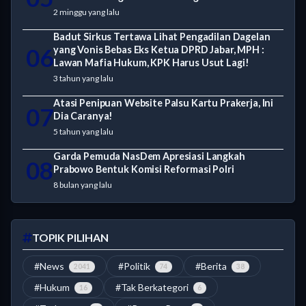
2 minggu yang lalu
Badut Sirkus Tertawa Lihat Pengadilan Dagelan
06
yang Vonis Bebas Eks Ketua DPRD Jabar, MPH :
Lawan Mafia Hukum, KPK Harus Usut Lagi!
3 tahun yang lalu
Atasi Penipuan Website Palsu Kartu Prakerja, Ini
07
Dia Caranya!
5 tahun yang lalu
Garda Pemuda NasDem Apresiasi Langkah
08
Prabowo Bentuk Komisi Reformasi Polri
8 bulan yang lalu
TOPIK PILIHAN
#News
#Politik
#Berita
2041
74
38
#Hukum
#Tak Berkategori
16
6