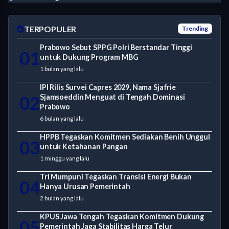
TERPOPULER
Trending
Prabowo Sebut SPPG Polri Berstandar Tinggi
01
untuk Dukung Program MBG
1 bulan yang lalu
IPI Rilis Survei Capres 2029, Nama Sjafrie
02
Sjamsoeddin Menguat di Tengah Dominasi
Prabowo
6 bulan yang lalu
HPPB Tegaskan Komitmen Sediakan Benih Unggul
03
untuk Ketahanan Pangan
1 minggu yang lalu
Tri Mumpuni Tegaskan Transisi Energi Bukan
04
Hanya Urusan Pemerintah
2 bulan yang lalu
KPUS Jawa Tengah Tegaskan Komitmen Dukung
05
Pemerintah Jaga Stabilitas Harga Telur