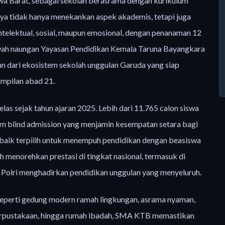
wa Barat, sebagai sekolah berasrama dengan kurikulum
nya tidak hanya menekankan aspek akademis, tetapi juga
ntelektual, sosial, maupun emosional, dengan penanaman 12
awah naungan Yayasan Pendidikan Kemala Taruna Bayangkara
n dari ekosistem sekolah unggulan Garuda yang siap
ampilan abad 21.
as sejak tahun ajaran 2025. Lebih dari 11.765 calon siswa
stem blind admission yang menjamin kesempatan setara bagi
terbaik terpilih untuk menempuh pendidikan dengan beasiswa
 menorehkan prestasi di tingkat nasional, termasuk di
Polri menghadirkan pendidikan unggulan yang menyeluruh.
 seperti gedung modern ramah lingkungan, asrama nyaman,
 perpustakaan, hingga rumah ibadah, SMA KTB memastikan