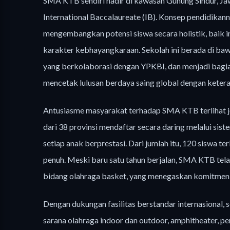
SMA KTB sendiri hadir di kawasan Gunung Sindur, Ja
International Baccalaureate (IB). Konsep pendidikan
mengembangkan potensi siswa secara holistik, baik i
karakter kebhayangkaraan. Sekolah ini berada di b
yang berkolaborasi dengan YPKBI, dan menjadi bagia
mencetak lulusan berdaya saing global dengan keter
Antusiasme masyarakat terhadap SMA KTB terlihat jel
dari 38 provinsi mendaftar secara daring melalui si
setiap anak berprestasi. Dari jumlah itu, 120 siswa 
penuh. Meski baru satu tahun berjalan, SMA KTB telah
bidang olahraga basket, yang menegaskan komitmen 
Dengan dukungan fasilitas berstandar internasional,
sarana olahraga indoor dan outdoor, amphitheater,