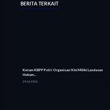
BERITA TERKAIT
Ketum KBPP Polri: Organisasi Kini Miliki Landasan
Hukum…
29 Jul 2026