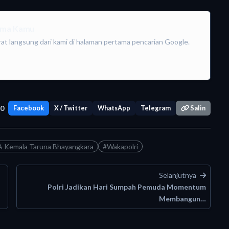
tama Kamu
rat langsung dari kami di halaman pertama pencarian Google.
0
Facebook
X / Twitter
WhatsApp
Telegram
Salin
Kemala Taruna Bhayangkara
#Wakapolri
Selanjutnya
Polri Jadikan Hari Sumpah Pemuda Momentum
Membangun…