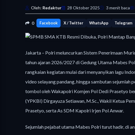
Oleh:
Redaktur
28 Oktober 2025
3 menit baca
0
Facebook
X / Twitter
WhatsApp
Telegram
Jakarta – Polri meluncurkan Sistem Penerimaan Mu
tahun ajaran 2026/2027 di Gedung Utama Mabes Polri
rangkaian kegiatan mulai dari menyanyikan lagu In
video selayang pandang, hingga sambutan sejumlah p
tombol oleh Wakapolri Komjen Pol Dedi Prasetyo be
(YPKBI) Dirgayuza Setiawan, M.Sc., Wakil Ketua Pe
Prasetyo, serta As SDM Kapolri Irjen Pol Anwar.
Sejumlah pejabat utama Mabes Polri turut hadir, di a