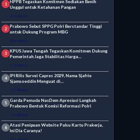
HPPB Tegaskan Komitmen Sediakan Benih
1
Unggul untuk Ketahanan Pangan
24 x dibaca
Prabowo Sebut SPPG Polri Berstandar Tinggi
2
untuk Dukung Program MBG
22 x dibaca
KPUS Jawa Tengah Tegaskan Komitmen Dukung
3
Pemerintah Jaga Stabilitas Harga…
17 x dibaca
IPI Rilis Survei Capres 2029, Nama Sjafrie
4
Sjamsoeddin Menguat di…
15 x dibaca
Garda Pemuda NasDem Apresiasi Langkah
5
Prabowo Bentuk Komisi Reformasi Polri
13 x dibaca
Atasi Penipuan Website Palsu Kartu Prakerja,
6
Ini Dia Caranya!
13 x dibaca