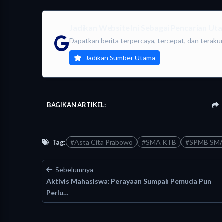
Jadikan Website Ini Sebagai Pencarian U
Dapatkan berita terpercaya, tercepat, dan teraku
Jadikan Sumber Utama
BAGIKAN ARTIKEL:
Tag:
#Asta Cita Prabowo
#SMA KTB
#SPMB SMA 
Sebelumnya
Aktivis Mahasiswa: Perayaan Sumpah Pemuda Pun
Perlu…