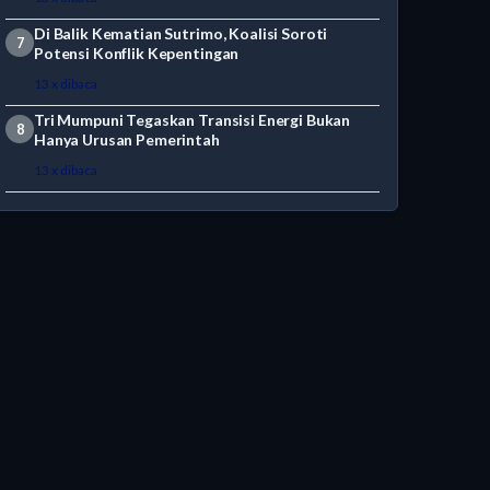
Di Balik Kematian Sutrimo, Koalisi Soroti
7
Potensi Konflik Kepentingan
13 x dibaca
Tri Mumpuni Tegaskan Transisi Energi Bukan
8
Hanya Urusan Pemerintah
13 x dibaca