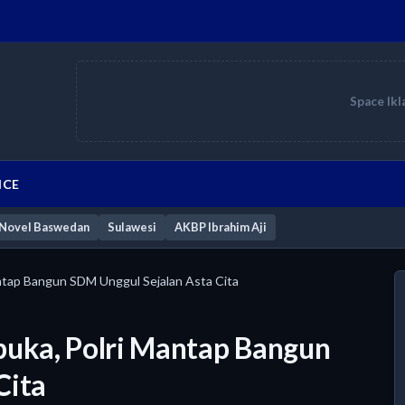
Space Ikl
ICE
Novel Baswedan
Sulawesi
AKBP Ibrahim Aji
tap Bangun SDM Unggul Sejalan Asta Cita
uka, Polri Mantap Bangun
Cita