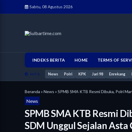
Sabtu, 08 Agustus 2026
INDEKS BERITA
HOME
TERMS OF SERV
News
Polri
KPK
Jari 98
Enrekang
HITS:
Beranda
»
News
» SPMB SMA KTB Resmi Dibuka, Polri Man
News
SPMB SMA KTB Resmi Dib
SDM Unggul Sejalan Asta 