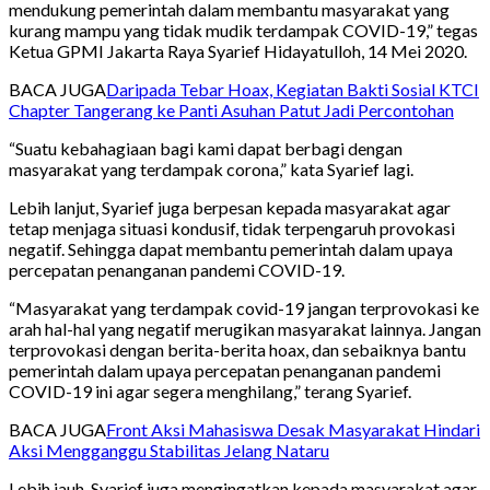
mendukung pemerintah dalam membantu masyarakat yang
kurang mampu yang tidak mudik terdampak COVID-19,” tegas
Ketua GPMI Jakarta Raya Syarief Hidayatulloh, 14 Mei 2020.
BACA JUGA
Daripada Tebar Hoax, Kegiatan Bakti Sosial KTCI
Chapter Tangerang ke Panti Asuhan Patut Jadi Percontohan
“Suatu kebahagiaan bagi kami dapat berbagi dengan
masyarakat yang terdampak corona,” kata Syarief lagi.
Lebih lanjut, Syarief juga berpesan kepada masyarakat agar
tetap menjaga situasi kondusif, tidak terpengaruh provokasi
negatif. Sehingga dapat membantu pemerintah dalam upaya
percepatan penanganan pandemi COVID-19.
“Masyarakat yang terdampak covid-19 jangan terprovokasi ke
arah hal-hal yang negatif merugikan masyarakat lainnya. Jangan
terprovokasi dengan berita-berita hoax, dan sebaiknya bantu
pemerintah dalam upaya percepatan penanganan pandemi
COVID-19 ini agar segera menghilang,” terang Syarief.
BACA JUGA
Front Aksi Mahasiswa Desak Masyarakat Hindari
Aksi Mengganggu Stabilitas Jelang Nataru
Lebih jauh, Syarief juga mengingatkan kepada masyarakat agar