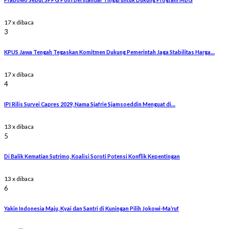
17 x dibaca
3
KPUS Jawa Tengah Tegaskan Komitmen Dukung Pemerintah Jaga Stabilitas Harga…
17 x dibaca
4
IPI Rilis Survei Capres 2029, Nama Sjafrie Sjamsoeddin Menguat di…
13 x dibaca
5
Di Balik Kematian Sutrimo, Koalisi Soroti Potensi Konflik Kepentingan
13 x dibaca
6
Yakin Indonesia Maju, Kyai dan Santri di Kuningan Pilih Jokowi-Ma’ruf