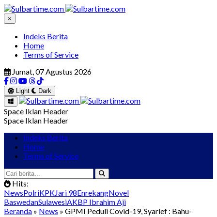
×
Indeks Berita
Home
Terms of Service
Jumat, 07 Agustus 2026
Light
Dark
Space Iklan Header
Space Iklan Header
Indeks Berita
Home
Terms of Service
Hits:
News
Polri
KPK
Jari 98
Enrekang
Novel
Baswedan
Sulawesi
AKBP Ibrahim Aji
Beranda
»
News
» GPMI Peduli Covid-19, Syarief : Bahu-