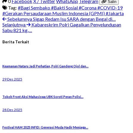
0
Facebook
X / Twitter
WhatsApp
Telegram
Salin
Tag:
#Bagi Sembako
#Bakti Sosial
#Corona
#COVID-19
#Gerakan Persaudaraan Muslim Indonesia (GPMI)
#Jakarta
Sebelumnya
Sigap Redam Isu SARA dengan Begal di…
Selanjutnya
Kabareskrim Polri Gagalkan Penyelundupan
Sabu 821 kg,…
Berita Terkait
Keamanan Nataru Jadi Perhatian, Polri Gandeng Ojol dan…
29 Des 2025
Tokoh Front Aksi Mahasiswa UBK Soroti Peran Polisi…
28 Des 2025
Festival HAM 2025 INFID: Generasi Muda Hadir Menjaga…